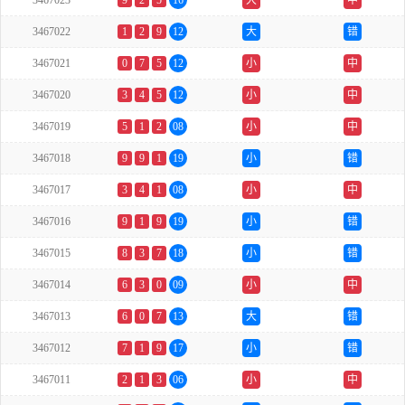
3467023
9
2
5
16
大
中
3467022
1
2
9
12
大
错
3467021
0
7
5
12
小
中
3467020
3
4
5
12
小
中
3467019
5
1
2
08
小
中
3467018
9
9
1
19
小
错
3467017
3
4
1
08
小
中
3467016
9
1
9
19
小
错
3467015
8
3
7
18
小
错
3467014
6
3
0
09
小
中
3467013
6
0
7
13
大
错
3467012
7
1
9
17
小
错
3467011
2
1
3
06
小
中