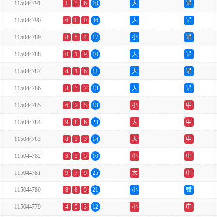
115044791
1
3
6
10
大
错
115044790
6
0
0
06
大
错
115044789
8
5
4
17
小
错
115044788
0
1
9
10
大
错
115044787
4
1
6
11
大
错
115044786
3
3
7
13
大
错
115044785
6
2
5
13
小
中
115044784
9
8
6
23
大
中
115044783
8
3
3
14
大
中
115044782
3
2
5
10
小
中
115044781
9
7
9
25
大
中
115044780
8
8
5
21
小
错
115044779
4
5
3
12
小
中