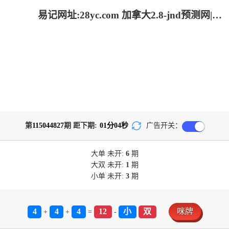
易记网址:28yc.com 加拿大2.8-jnd预测网|PC2.8预测走势|加拿大2.8预测在线预测pc_专注研究加拿大预测!
第
115044827
期 距下期:
01
分
04
秒
广告开关：
大单
未开:
6
期
大双
未开:
1
期
小单
未开:
3
期
4
4
4
12
小
双
咪牌
+
+
=
-