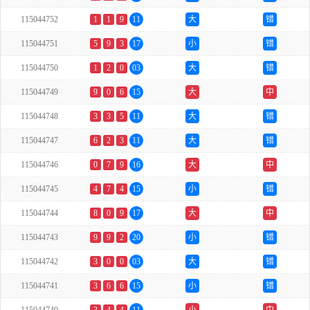
115044752
1
1
9
11
大
错
115044751
5
9
3
17
小
错
115044750
1
2
0
03
大
错
115044749
9
0
6
15
大
中
115044748
3
3
5
11
大
错
115044747
6
2
3
11
大
错
115044746
0
7
9
16
大
中
115044745
4
7
4
15
小
错
115044744
8
0
9
17
大
中
115044743
9
9
2
20
小
错
115044742
3
0
0
03
大
错
115044741
3
6
6
15
小
错