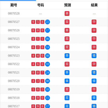
期号
号码
预测
结果
08070528
---
单
---
08070527
9
5
8
22
双
中
08070526
9
0
8
17
单
中
08070525
4
1
1
06
双
中
08070524
6
2
6
14
双
中
08070523
4
4
0
08
单
错
08070522
4
6
0
10
双
中
08070521
9
8
7
24
单
错
08070520
4
3
1
08
单
错
08070519
1
6
3
10
双
中
08070518
6
9
0
15
双
错
08070517
0
9
8
17
双
错