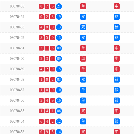
08070465
8
7
6
21
单
中
08070464
9
2
8
19
双
错
08070463
4
9
0
13
双
错
08070462
8
5
0
13
双
错
08070461
3
1
5
09
单
中
08070460
2
3
4
09
单
中
08070459
4
2
9
15
单
中
08070458
1
0
2
03
双
错
08070457
1
0
9
10
单
错
08070456
3
4
9
16
单
错
08070455
1
4
1
06
双
中
08070454
6
4
2
12
单
错
08070453
0
9
5
14
双
中