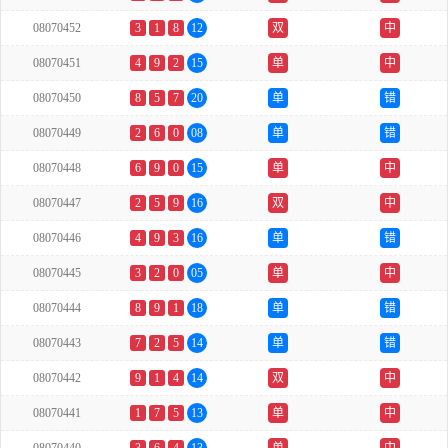
08070452
3
1
8
12
双
中
08070451
4
9
2
15
单
中
08070450
8
5
7
20
单
错
08070449
2
6
0
08
单
错
08070448
6
9
0
15
单
中
08070447
2
5
9
16
双
中
08070446
4
9
3
16
单
错
08070445
3
2
0
05
单
中
08070444
8
9
1
18
单
错
08070443
7
2
5
14
单
错
08070442
9
1
4
14
双
中
08070441
1
7
5
13
单
中