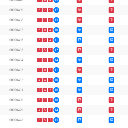
08070440
3
6
4
13
单
中
08070439
6
2
9
17
单
中
08070438
0
7
8
15
单
中
08070437
6
0
4
10
单
错
08070436
5
2
4
11
双
错
08070435
5
5
2
12
双
中
08070434
9
2
3
14
单
错
08070433
9
0
2
11
单
中
08070432
4
4
2
10
单
错
08070431
7
4
5
16
单
错
08070430
6
7
5
18
双
中
08070429
4
5
5
14
双
中
08070428
3
5
7
15
双
错