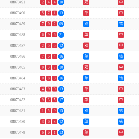
08070491
2
4
4
10
双
中
08070490
5
7
1
13
单
中
08070489
7
0
2
09
双
错
08070488
6
9
6
21
单
中
08070487
2
5
5
12
双
中
08070486
7
5
4
16
单
错
08070485
0
3
7
10
双
中
08070484
0
8
8
16
单
错
08070483
4
9
0
13
单
中
08070482
9
3
5
17
单
中
08070481
1
5
9
15
双
错
08070480
3
6
3
12
单
错
08070479
6
6
1
13
单
中