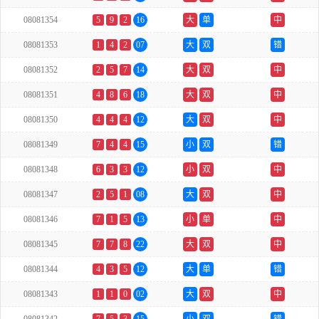
08081354
5
9
2
16
大
单
中
08081353
1
4
2
07
大
双
错
08081352
2
5
7
14
大
双
中
08081351
4
8
6
18
大
双
中
08081350
4
4
4
12
大
双
中
08081349
7
4
4
15
小
双
错
08081348
6
3
3
12
小
双
中
08081347
2
5
1
08
大
双
中
08081346
7
1
5
13
小
单
中
08081345
7
7
8
22
大
双
中
08081344
4
3
5
12
大
单
错
08081343
1
1
0
02
大
双
中