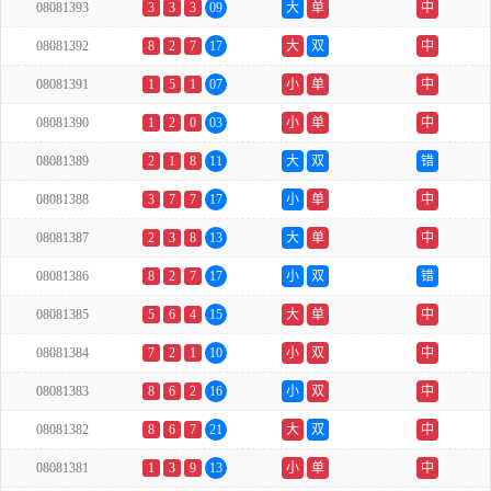
08081393
3
3
3
09
大
单
中
08081392
8
2
7
17
大
双
中
08081391
1
5
1
07
小
单
中
08081390
1
2
0
03
小
单
中
08081389
2
1
8
11
大
双
错
08081388
3
7
7
17
小
单
中
08081387
2
3
8
13
大
单
中
08081386
8
2
7
17
小
双
错
08081385
5
6
4
15
大
单
中
08081384
7
2
1
10
小
双
中
08081383
8
6
2
16
小
双
中
08081382
8
6
7
21
大
双
中
08081381
1
3
9
13
小
单
中