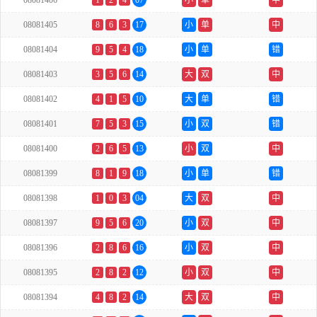
08081406
1
2
4
07
小
单
中
08081405
8
6
3
17
小
单
中
08081404
9
5
4
18
小
单
错
08081403
3
5
6
14
大
双
中
08081402
4
1
5
10
大
单
错
08081401
7
5
3
15
小
双
错
08081400
2
6
5
13
小
双
中
08081399
8
1
9
18
小
单
错
08081398
1
0
3
04
大
双
中
08081397
9
5
6
20
小
双
中
08081396
2
8
6
16
小
双
中
08081395
2
8
2
12
小
双
中
08081394
4
8
2
14
大
双
中