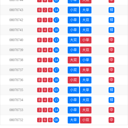
08070744
7
8
7
22
小单
大双
中
08070743
6
2
6
14
小双
大单
错
08070742
9
3
5
17
小单
大双
错
08070741
6
4
0
10
小单
大双
错
08070740
8
3
2
13
大双
小单
中
08070739
8
4
4
16
小单
大双
中
08070738
4
3
7
14
大双
小单
中
08070737
3
5
9
17
小双
大单
中
08070736
8
0
2
10
小双
大单
中
08070735
1
0
2
03
小双
大单
错
08070734
8
4
3
15
小单
大双
错
08070733
3
3
8
14
小单
大双
中
08070732
2
6
0
08
大单
小双
中