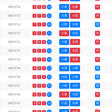
08070756
6
5
8
19
小双
大单
中
08070755
1
7
4
12
大单
小双
中
08070754
7
1
1
09
小双
大单
错
08070753
3
5
3
11
小单
大双
中
08070752
2
8
6
16
小单
大双
中
08070751
5
9
2
16
小单
大双
中
08070750
1
8
9
18
小单
大双
中
08070749
9
8
6
23
大双
小单
错
08070748
2
5
3
10
大双
小单
错
08070747
2
5
3
10
小单
大双
错
08070746
0
2
5
07
小单
大双
中
08070745
4
9
1
14
小双
大单
错