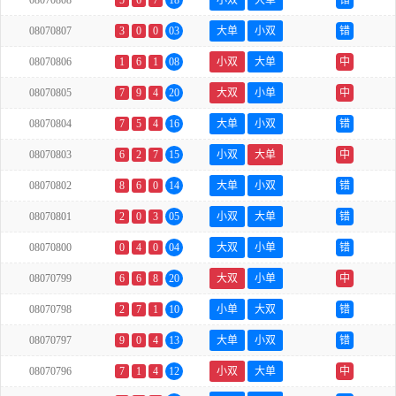
08070808
5
6
7
18
小双
大单
错
08070807
3
0
0
03
大单
小双
错
08070806
1
6
1
08
小双
大单
中
08070805
7
9
4
20
大双
小单
中
08070804
7
5
4
16
大单
小双
错
08070803
6
2
7
15
小双
大单
中
08070802
8
6
0
14
大单
小双
错
08070801
2
0
3
05
小双
大单
错
08070800
0
4
0
04
大双
小单
错
08070799
6
6
8
20
大双
小单
中
08070798
2
7
1
10
小单
大双
错
08070797
9
0
4
13
大单
小双
错
08070796
7
1
4
12
小双
大单
中