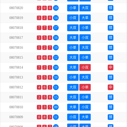
08070820
2
0
8
10
小单
大双
错
08070819
3
2
9
14
小双
大单
错
08070818
7
7
3
17
大双
小单
错
08070817
3
5
8
16
大单
小双
错
08070816
1
2
7
10
小单
大双
错
08070815
0
6
6
12
大双
小单
错
08070814
7
2
1
10
大单
小双
中
08070813
5
5
0
10
小单
大双
错
08070812
4
6
1
11
大双
小单
中
08070811
2
5
8
15
大双
小单
错
08070810
1
3
5
09
大单
小双
错
08070809
0
8
3
11
小双
大单
错