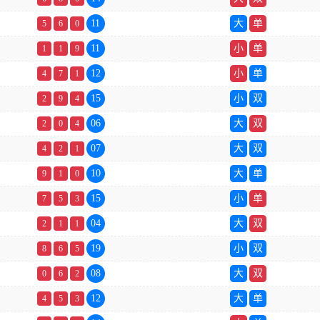
11
大
单
5
6
0
11
小
单
1
1
9
12
小
单
4
7
1
15
小
双
2
9
4
06
大
双
2
0
4
07
大
双
4
2
1
10
大
单
9
1
0
15
小
单
7
5
3
04
大
双
2
1
1
19
小
双
8
6
5
08
大
双
0
6
2
12
大
单
4
5
3