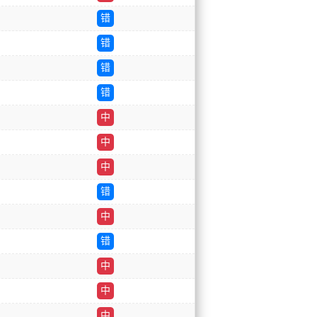
错
错
错
错
中
中
中
错
中
错
中
中
中