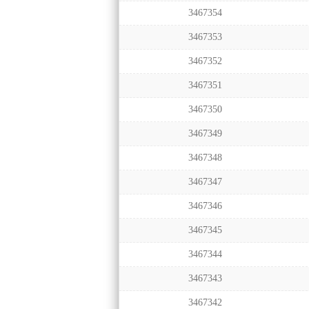
3467354
3467353
3467352
3467351
3467350
3467349
3467348
3467347
3467346
3467345
3467344
3467343
3467342