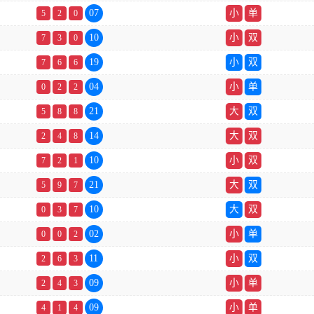
07
小
单
5
2
0
10
小
双
7
3
0
19
小
双
7
6
6
04
小
单
0
2
2
21
大
双
5
8
8
14
大
双
2
4
8
10
小
双
7
2
1
21
大
双
5
9
7
10
大
双
0
3
7
02
小
单
0
0
2
11
小
双
2
6
3
09
小
单
2
4
3
09
小
单
4
1
4