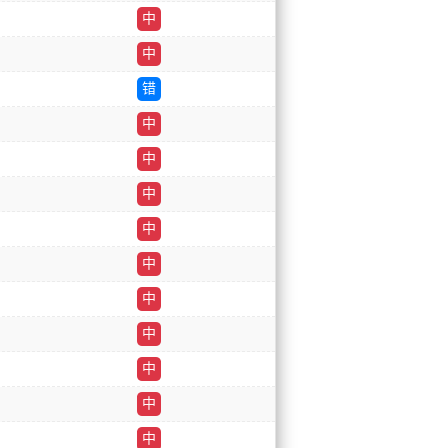
中
中
错
中
中
中
中
中
中
中
中
中
中