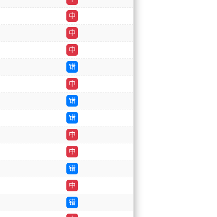
中
中
中
错
中
错
错
中
中
错
中
错