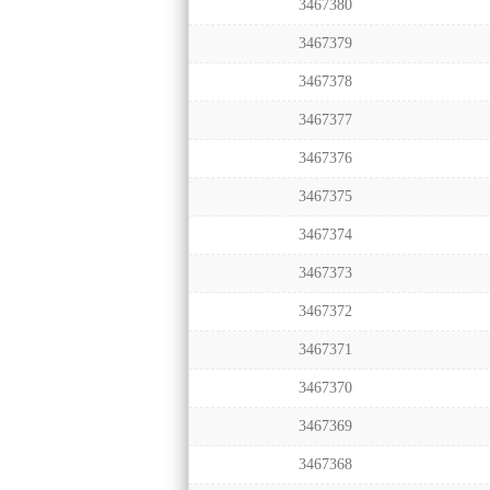
3467380
3467379
3467378
3467377
3467376
3467375
3467374
3467373
3467372
3467371
3467370
3467369
3467368