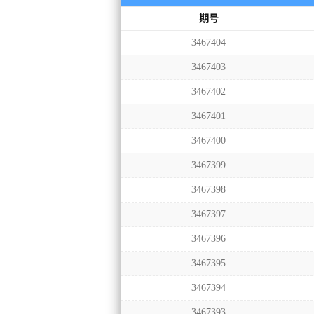
期号
3467404
3467403
3467402
3467401
3467400
3467399
3467398
3467397
3467396
3467395
3467394
3467393