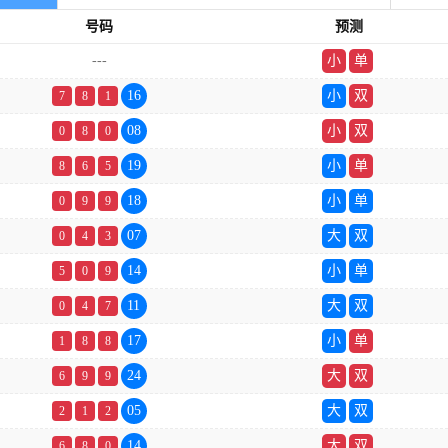
号码
预测
---
小
单
16
小
双
7
8
1
08
小
双
0
8
0
19
小
单
8
6
5
18
小
单
0
9
9
07
大
双
0
4
3
14
小
单
5
0
9
11
大
双
0
4
7
17
小
单
1
8
8
24
大
双
6
9
9
05
大
双
2
1
2
14
大
双
6
8
0