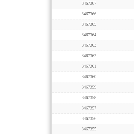
3467367
3467366
3467365
3467364
3467363
3467362
3467361
3467360
3467359
3467358
3467357
3467356
3467355