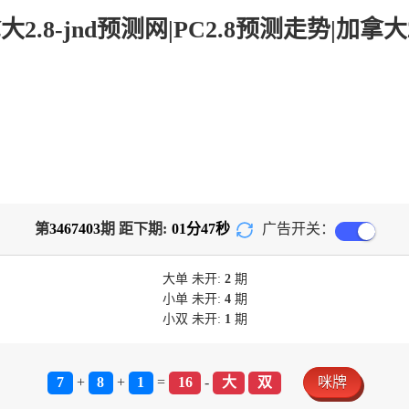
第
3467403
期 距下期:
01
分
47
秒
广告开关：
大单
未开:
2
期
小单
未开:
4
期
小双
未开:
1
期
7
+
8
+
1
=
16
-
大
双
咪牌