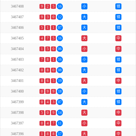
3467408
9
2
5
16
小
错
3467407
9
3
0
12
大
错
3467406
5
1
1
07
大
错
3467405
4
7
5
16
大
中
3467404
1
5
0
06
小
中
3467403
7
8
1
16
小
错
3467402
0
8
0
08
大
错
3467401
8
6
5
19
大
中
3467400
0
9
9
18
小
错
3467399
0
4
3
07
大
错
3467398
5
0
9
14
大
中
3467397
0
4
7
11
小
中
3467396
1
8
8
17
大
中