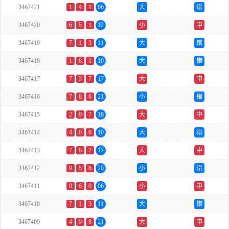
3467421
1
4
1
06
大
错
3467420
6
5
1
12
小
中
3467419
7
1
3
11
大
错
3467418
1
8
1
10
大
错
3467417
7
3
7
17
大
中
3467416
7
8
6
21
小
错
3467415
2
9
7
18
大
中
3467414
4
0
6
10
大
错
3467413
7
8
2
17
大
中
3467412
9
5
6
20
小
错
3467411
0
6
0
06
小
中
3467410
7
1
3
11
大
错
3467409
4
9
8
21
大
中