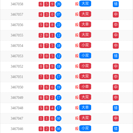
大双
3467058
6
5
9
20
殺
错
大双
3467057
4
3
0
07
殺
中
大单
3467056
5
9
8
22
殺
中
大双
3467055
2
9
1
12
殺
中
小双
3467054
6
7
5
18
殺
中
小双
3467053
7
0
5
12
殺
错
小双
3467052
0
9
9
18
殺
中
大双
3467051
7
5
5
17
殺
中
小单
3467050
7
6
6
19
殺
中
大双
3467049
6
9
2
17
殺
中
大单
3467048
5
8
4
17
殺
错
大双
3467047
1
1
6
08
殺
中
小双
3467046
0
2
6
08
殺
错