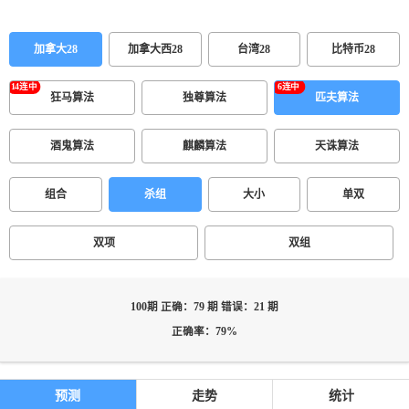
加拿大28
加拿大西28
台湾28
比特币28
狂马算法
独尊算法
匹夫算法
酒鬼算法
麒麟算法
天诛算法
组合
杀组
大小
单双
双项
双组
100期 正确：79 期 错误：21 期
正确率：79%
预测
走势
统计