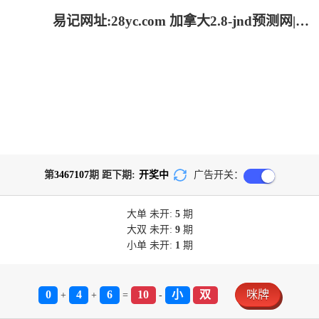
易记网址:28yc.com 加拿大2.8-jnd预测网|PC2.8预测走势|加拿大2.8预测在线预测pc_专注研究加拿大预测!
第
3467107
期 距下期:
开奖中
广告开关：
大单
未开:
5
期
大双
未开:
9
期
小单
未开:
1
期
0
4
6
10
小
双
咪牌
+
+
=
-