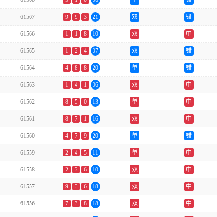
61568
5
1
0
06
单
错
61567
9
9
3
21
双
错
61566
1
1
8
10
双
中
61565
1
2
4
07
双
错
61564
4
8
8
20
单
错
61563
1
4
1
06
双
中
61562
8
5
0
13
单
中
61561
8
7
1
16
双
中
61560
4
7
9
20
单
错
61559
2
4
5
11
单
中
61558
2
2
6
10
双
中
61557
9
3
6
18
双
中
61556
7
3
8
18
双
中