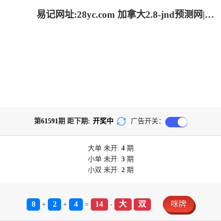
易记网址:28yc.com 加拿大2.8-jnd预测网|PC2.8预测走势|加拿大2.8预测在线预测pc_专注研究加拿大预测!
第
61591
期 距下期:
开奖中
广告开关：
大单
未开:
4
期
小单
未开:
3
期
小双
未开:
2
期
8
2
4
14
大
双
咪牌
+
+
=
-