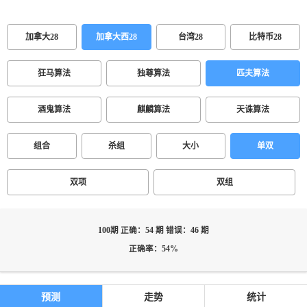
加拿大28
加拿大西28
台湾28
比特币28
狂马算法
独尊算法
匹夫算法
酒鬼算法
麒麟算法
天诛算法
组合
杀组
大小
单双
双项
双组
100期 正确：54 期 错误：46 期
正确率：54%
预测
走势
统计