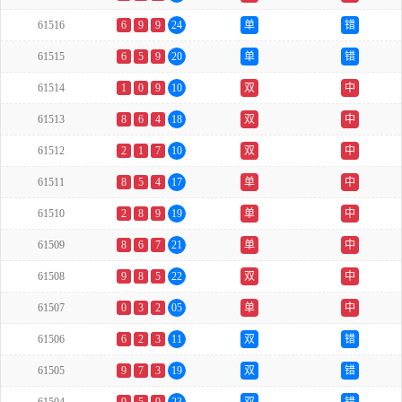
61516
6
9
9
24
单
错
61515
6
5
9
20
单
错
61514
1
0
9
10
双
中
61513
8
6
4
18
双
中
61512
2
1
7
10
双
中
61511
8
5
4
17
单
中
61510
2
8
9
19
单
中
61509
8
6
7
21
单
中
61508
9
8
5
22
双
中
61507
0
3
2
05
单
中
61506
6
2
3
11
双
错
61505
9
7
3
19
双
错