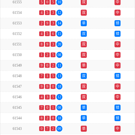
61555
5
0
5
10
双
中
61554
4
5
3
12
双
中
61553
2
9
3
14
单
错
61552
4
5
6
15
双
错
61551
8
9
3
20
双
中
61550
1
2
5
08
双
中
61549
9
0
2
11
单
中
61548
7
1
5
13
双
错
61547
9
9
0
18
双
中
61546
4
3
5
12
双
中
61545
7
0
1
08
单
错
61544
8
2
8
18
单
错
61543
0
7
2
09
单
中