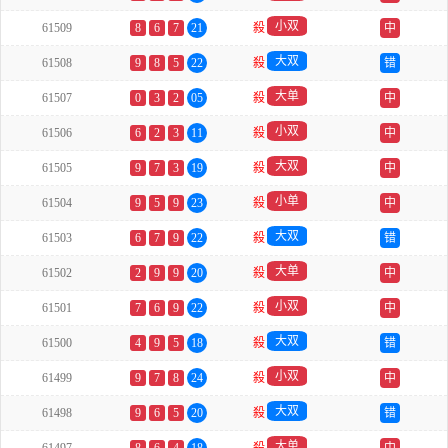
小双
61509
8
6
7
21
殺
中
大双
61508
9
8
5
22
殺
错
大单
61507
0
3
2
05
殺
中
小双
61506
6
2
3
11
殺
中
大双
61505
9
7
3
19
殺
中
小单
61504
9
5
9
23
殺
中
大双
61503
6
7
9
22
殺
错
大单
61502
2
9
9
20
殺
中
小双
61501
7
6
9
22
殺
中
大双
61500
4
9
5
18
殺
错
小双
61499
9
7
8
24
殺
中
大双
61498
9
6
5
20
殺
错
大单