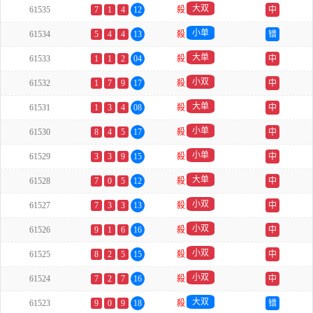
大双
61535
7
1
4
12
殺
中
小单
61534
5
4
4
13
殺
错
大单
61533
1
1
2
04
殺
中
小双
61532
1
7
9
17
殺
中
大单
61531
1
3
4
08
殺
中
小单
61530
8
4
5
17
殺
中
小单
61529
3
3
9
15
殺
中
大单
61528
7
0
5
12
殺
中
小双
61527
7
3
3
13
殺
中
小双
61526
9
1
6
16
殺
中
小双
61525
8
2
5
15
殺
中
小双
61524
7
2
7
16
殺
中
大双
61523
9
0
9
18
殺
错