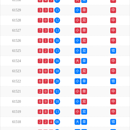
61530
8
4
5
17
大
双
中
61529
3
3
9
15
小
单
中
61528
7
0
5
12
小
双
中
61527
7
3
3
13
小
单
中
61526
9
1
6
16
小
双
中
61525
8
2
5
15
小
双
错
61524
7
2
7
16
大
单
中
61523
9
0
9
18
小
双
中
61522
6
7
7
20
小
单
错
61521
2
0
9
11
小
单
中
61520
6
9
3
18
小
双
中
61519
4
8
1
13
小
双
中
61518
2
2
4
08
大
单
错