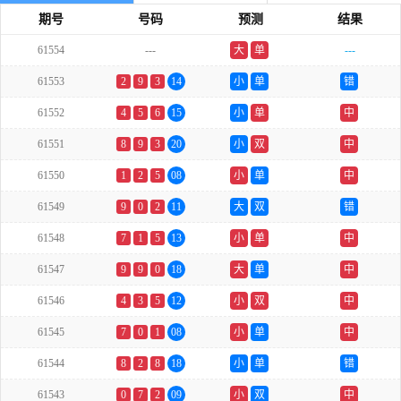
期号
号码
预测
结果
61554
---
大
单
---
61553
2
9
3
14
小
单
错
61552
4
5
6
15
小
单
中
61551
8
9
3
20
小
双
中
61550
1
2
5
08
小
单
中
61549
9
0
2
11
大
双
错
61548
7
1
5
13
小
单
中
61547
9
9
0
18
大
单
中
61546
4
3
5
12
小
双
中
61545
7
0
1
08
小
单
中
61544
8
2
8
18
小
单
错
61543
0
7
2
09
小
双
中