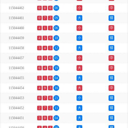
115044462
0
0
0
00
小
中
115044461
0
7
2
09
大
错
115044460
4
1
1
06
小
中
115044459
4
5
9
18
小
错
115044458
3
4
5
12
大
错
115044457
0
5
0
05
小
中
115044456
6
4
9
19
大
中
115044455
3
1
0
04
大
错
115044454
4
9
3
16
大
中
115044453
6
7
8
21
小
错
115044452
2
7
2
11
大
错
115044451
3
0
1
04
大
错