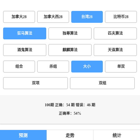
加拿大28
加拿大西28
台湾28
比特币28
狂马算法
独尊算法
匹夫算法
酒鬼算法
麒麟算法
天诛算法
组合
杀组
大小
单双
双项
双组
100期 正确：54 期 错误：46 期
正确率：54%
预测
走势
统计