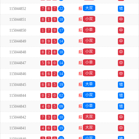
大双
115044852
7
8
7
22
殺
错
小双
115044851
8
1
9
18
殺
中
小单
115044850
1
7
9
17
殺
中
小双
115044849
0
9
5
14
殺
中
小双
115044848
8
2
8
18
殺
中
小单
115044847
5
9
0
14
殺
中
小双
115044846
6
6
2
14
殺
中
大单
115044845
6
8
5
19
殺
错
小双
115044844
0
2
0
02
殺
错
小单
115044843
4
0
5
09
殺
错
大双
115044842
7
3
0
10
殺
中
大双
115044841
4
6
9
19
殺
中
小双