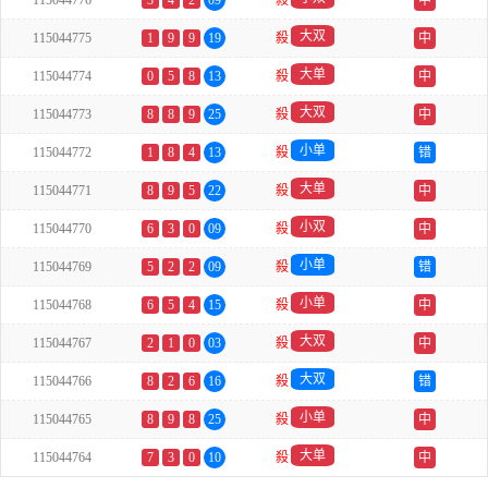
115044776
3
4
2
09
殺
中
大双
115044775
1
9
9
19
殺
中
大单
115044774
0
5
8
13
殺
中
大双
115044773
8
8
9
25
殺
中
小单
115044772
1
8
4
13
殺
错
大单
115044771
8
9
5
22
殺
中
小双
115044770
6
3
0
09
殺
中
小单
115044769
5
2
2
09
殺
错
小单
115044768
6
5
4
15
殺
中
大双
115044767
2
1
0
03
殺
中
大双
115044766
8
2
6
16
殺
错
小单
115044765
8
9
8
25
殺
中
大单
115044764
7
3
0
10
殺
中