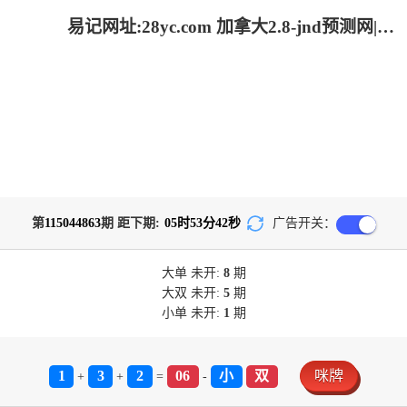
易记网址:28yc.com 加拿大2.8-jnd预测网|PC2.8预测走势|加拿大2.8预测在线预测pc_专注研究加拿大预测!
第
115044863
期 距下期:
05
时
53
分
42
秒
广告开关：
大单
未开:
8
期
大双
未开:
5
期
小单
未开:
1
期
1
3
2
06
小
双
咪牌
+
+
=
-