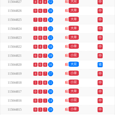
大双
115044827
4
4
4
12
殺
中
大单
115044826
9
6
1
16
殺
中
大单
115044825
7
5
2
14
殺
中
大单
115044824
7
5
1
13
殺
中
大单
115044823
0
6
6
12
殺
中
小单
115044822
9
4
5
18
殺
中
小双
115044821
6
6
7
19
殺
中
大双
115044820
4
6
6
16
殺
错
小单
115044819
4
6
7
17
殺
中
小双
115044818
1
2
8
11
殺
中
大单
115044817
0
3
7
10
殺
中
小双
115044816
8
5
1
14
殺
中
小单
115044815
9
3
7
19
殺
中