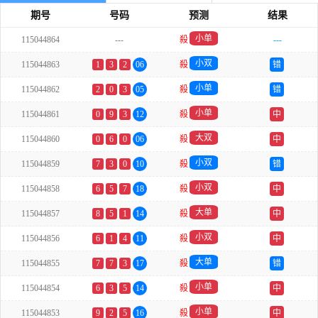
期号
号码
预测
结果
小单
115044864
---
殺
---
小双
115044863
1
3
2
06
殺
错
小单
115044862
2
0
3
05
殺
错
小单
115044861
0
9
3
12
殺
中
大双
115044860
0
6
0
06
殺
中
小双
115044859
7
3
0
10
殺
错
小双
115044858
6
5
7
18
殺
中
大单
115044857
8
5
1
14
殺
中
小双
115044856
6
1
4
11
殺
中
大单
115044855
7
7
3
17
殺
错
小单
115044854
6
3
5
14
殺
中
小单
115044853
9
2
5
16
殺
中